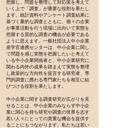
把握し、問題を整理して対応策を考えて
いく上で「調査」が重要な役割を果たし
ます。統計資料やアンケート調査結果に
基づく量的な調査とともに、個々の企業
が事業活動を行う現場に出向いて実態を
把握する質的な調査の機会が必要である
ように思えます。一般社団法人中小企業
産学官連携センターは、中小企業に関し
て問題を感じ実態を把握したいと考えて
いる中小企業関係者と、中小企業研究に
関わる内外の成果を踏まえて実態を整理
し政策的な方向性を提言する研究者、専
門的調査に携わる専門家たちを相互に結
びつける役割を果たします。
中小企業に関する調査研究が広がりを見
せることは、中小企業のみならず中小企
業に関心を持ち研究や調査の世界を志す
若い人々にとっての貴重な機会を提供す
ることにもつながります。私たちは若い
頃、先輩の先生方から「調査なくして発
言権なし」と言われ、とにかく現場を見