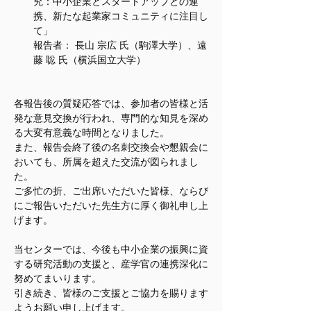
究：中小企業とスタートアップとの連
携、新たな起業家コミュニティに注目し
て」
報告者： 長山 宗広 氏（駒澤大学）、遠
藤 聡 氏（横浜国立大学）
各報告後の質疑応答では、参加者の皆様と活
発な意見交換が行われ、専門的な知見を深め
る大変有意義な時間となりました。
また、報告会終了後の名刺交換会や懇親会に
おいても、所属を超えた交流が図られまし
た。
ご多忙の折、ご出席いただいた皆様、ならび
にご報告いただいた先生方に厚く御礼申し上
げます。
当センターでは、今後も中小企業の振興に資
する研究活動の支援と、産学官の連携深化に
努めてまいります。
引き続き、皆様のご支援とご協力を賜ります
ようお願い申し上げます。